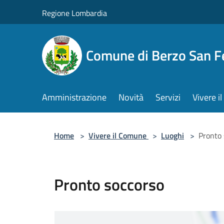
Salta al contenuto principale
Regione Lombardia
Comune di Berzo San 
Amministrazione
Novità
Servizi
Vivere 
Home
>
Vivere il Comune
>
Luoghi
>
Pronto 
Pronto soccorso