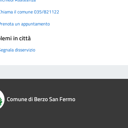
Chiama il comune 035/821122
Prenota un appuntamento
lemi in città
Segnala disservizio
Comune di Berzo San Fermo