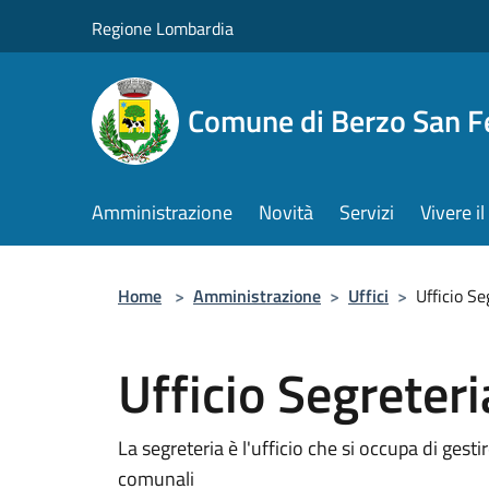
Salta al contenuto principale
Regione Lombardia
Comune di Berzo San 
Amministrazione
Novità
Servizi
Vivere 
Home
>
Amministrazione
>
Uffici
>
Ufficio Se
Ufficio Segreteri
La segreteria è l'ufficio che si occupa di gestir
comunali