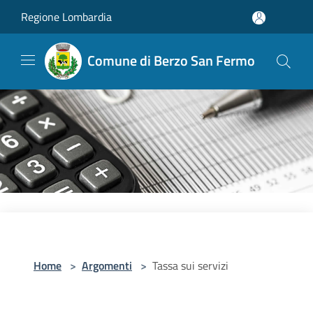
Salta al contenuto principale
Regione Lombardia
Comune di Berzo San Fermo
Home
>
Argomenti
>
Tassa sui servizi