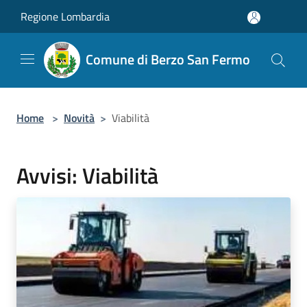
Salta al contenuto principale
Regione Lombardia
Comune di Berzo San Fermo
Home
>
Novità
>
Viabilità
Avvisi: Viabilità