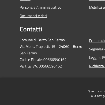
Personale Amministrativo
Mobilità e
Documenti e dati
Contatti
Comune di Berzo San Fermo
Prenotaz
Via Mons. Trapletti, 15 - 24060 - Berzo
Segnalazi
San Fermo
Leggi le 
Codice Fiscale: 00566590162
Richiesta
Partita IVA: 00566590162
PEC:
protocollo@comuneberzosanfermo.legalmail.it
Centralino Unico: 035-821122
Questo sito 
alla navig