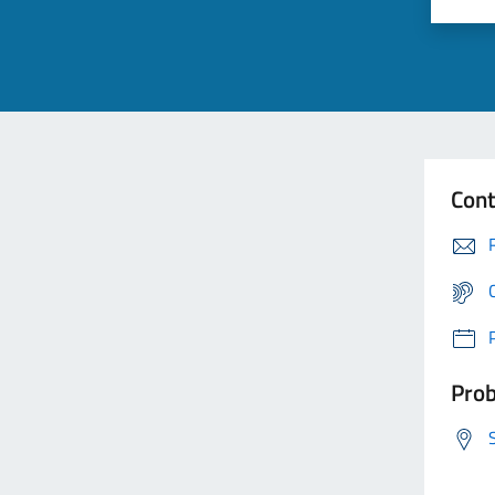
Cont
Prob