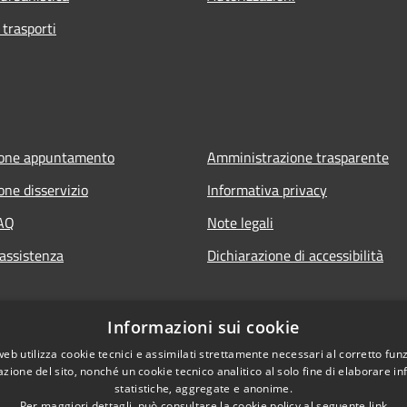
 trasporti
ione appuntamento
Amministrazione trasparente
one disservizio
Informativa privacy
FAQ
Note legali
 assistenza
Dichiarazione di accessibilità
Informazioni sui cookie
web utilizza cookie tecnici e assimilati strettamente necessari al corretto fu
azione del sito, nonché un cookie tecnico analitico al solo fine di elaborare i
statistiche, aggregate e anonime.
Per maggiori dettagli, può consultare la cookie policy al seguente
link