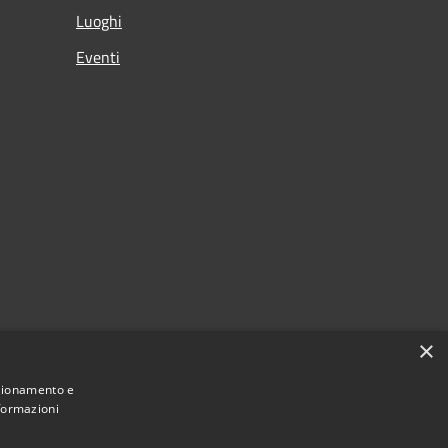
Luoghi
Eventi
×
nzionamento e
nformazioni