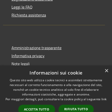
Leggi le FAQ
Richiesta assistenza
Amministrazione trasparente
Informativa privacy
Note legali
×
Dichiarazione di accessibilità
Informazioni sui cookie
Questo sito web utilizza cookie tecnici e assimilati strettamente
necessari al corretto funzionamento e alla navigazione del sito,
nonché un cookie tecnico analitico al solo fine di elaborare
informazioni statistiche, aggregate e anonime.
RSS
Copyright © 2026 • Comune di
Per maggiori dettagli, può consultare la cookie policy al seguente
link
Accessibilità
Berzo San Fermo • Powered by
Privacy
Municipium
Accesso
•
RIFIUTA TUTTO
ACCETTA TUTTO