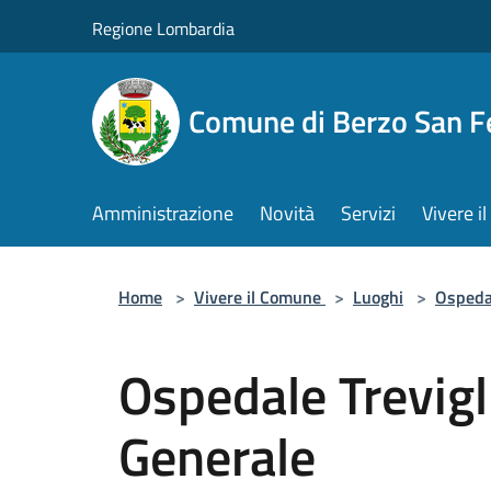
Salta al contenuto principale
Regione Lombardia
Comune di Berzo San 
Amministrazione
Novità
Servizi
Vivere 
Home
>
Vivere il Comune
>
Luoghi
>
Ospeda
Ospedale Trevigl
Generale