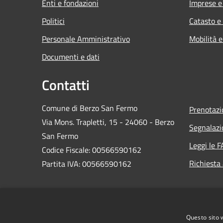
Enti e fondazioni
Imprese 
Politici
Catasto e
Personale Amministrativo
Mobilità e
Documenti e dati
Contatti
Comune di Berzo San Fermo
Prenotaz
Via Mons. Trapletti, 15 - 24060 - Berzo
Segnalazi
San Fermo
Leggi le 
Codice Fiscale: 00566590162
Richiesta
Partita IVA: 00566590162
PEC:
protocollo@comuneberzosanfermo.legalmail.it
Centralino Unico: 035-821122
Questo sito 