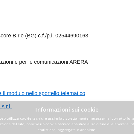
re B.rio (BG) c.f./p.i. 02544690163
zioni e per le comunicazioni ARERA
l modulo nello sportello telematico
l.
Informazioni sui cookie
web utilizza cookie tecnici e assimilati strettamente necessari al corretto fu
azione del sito, nonché un cookie tecnico analitico al solo fine di elaborare i
statistiche, aggregate e anonime.