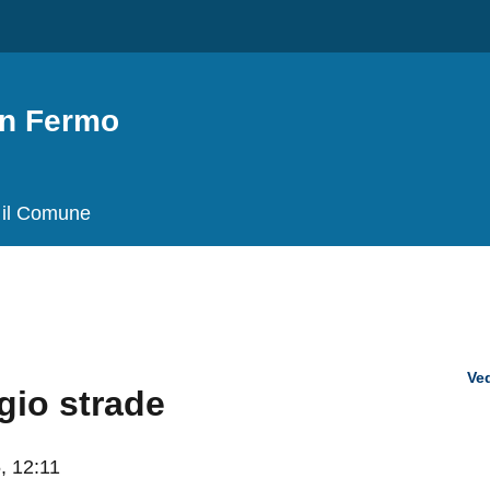
Fermo
il Comune
Ved
 strade
12:11