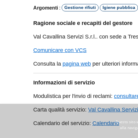
Argomenti
:
Gestione rifiuti
Igiene pubblica
Ragione sociale e recapiti del gestore
Val Cavallina Servizi S.r.l.. con sede a Tresco
Comunicare con VCS
Consulta la
pagina web
per ulteriori informa
Informazioni di servizio
Modulistica per l'invio di reclami:
consultare i
Carta qualità servizio:
Val Cavallina Servizi s.r.
Calendario del servizio:
Calendario
Questo sito 
alla navig