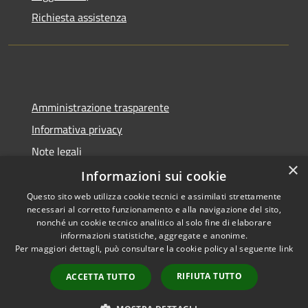
Richiesta assistenza
Amministrazione trasparente
Informativa privacy
Note legali
×
Dichiarazione di accessibilità
Informazioni sui cookie
Questo sito web utilizza cookie tecnici e assimilati strettamente
necessari al corretto funzionamento e alla navigazione del sito,
nonché un cookie tecnico analitico al solo fine di elaborare
informazioni statistiche, aggregate e anonime.
RSS
Copyright © 2026 • Comune di
Per maggiori dettagli, può consultare la cookie policy al seguente
link
Accessibilità
Berzo San Fermo • Powered by
Privacy
Municipium
Accesso
•
RIFIUTA TUTTO
ACCETTA TUTTO
Cookie
redazione