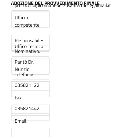
ADOZIONE DEL PROVVEDIMENTO FINALE
protocollo@comuneberzosanfermo.legalmail.it
Ufficio
competente:
Responsabile:
Uffico Tecnico
Nominativo:
Pantò Dr.
Nunzio
Telefono:
035821122
Fax:
035821442
Email: