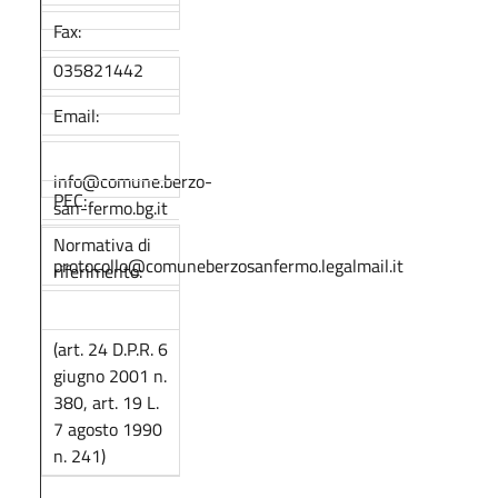
Fax:
035821442
Email:
info@comune.berzo-
PEC:
san-fermo.bg.it
Normativa di
protocollo@comuneberzosanfermo.legalmail.it
riferimento:
(art. 24 D.P.R. 6
giugno 2001 n.
380, art. 19 L.
7 agosto 1990
n. 241)