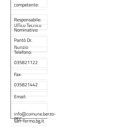
competente:
Responsabile:
Uffico Tecnico
Nominativo:
Pantò Dr.
Nunzio
Telefono:
035821122
Fax:
035821442
Email:
info@comune.berzo-
PEC:
san-fermo.bg.it