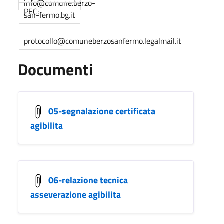
info@comune.berzo-
PEC:
san-fermo.bg.it
protocollo@comuneberzosanfermo.legalmail.it
Documenti
05-segnalazione certificata
agibilita
06-relazione tecnica
asseverazione agibilita