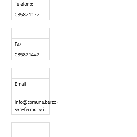
Telefono:
035821122
Fax:
035821442
Email:
info@comune.berzo-
san-fermo.bg.it