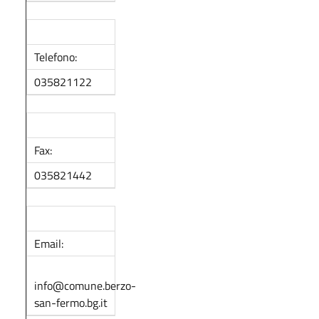
Telefono:
035821122
Fax:
035821442
Email:
info@comune.berzo-
san-fermo.bg.it