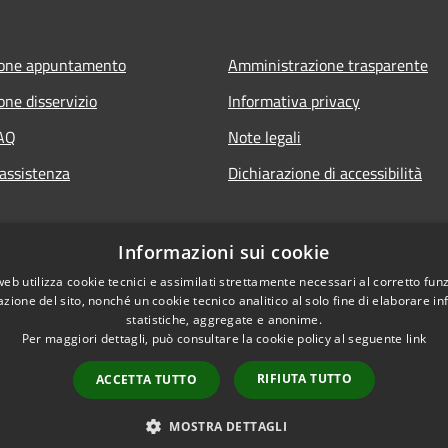
ione appuntamento
Amministrazione trasparente
one disservizio
Informativa privacy
FAQ
Note legali
 assistenza
Dichiarazione di accessibilità
Informazioni sui cookie
web utilizza cookie tecnici e assimilati strettamente necessari al corretto fu
azione del sito, nonché un cookie tecnico analitico al solo fine di elaborare i
statistiche, aggregate e anonime.
Per maggiori dettagli, può consultare la cookie policy al seguente
link
RIFIUTA TUTTO
ACCETTA TUTTO
l sito
Copyright © 2026 • Comune
MOSTRA DETTAGLI