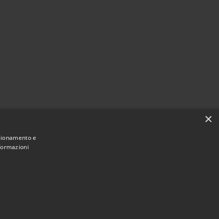
×
nzionamento e
nformazioni
Municipium
Accesso
 di Berzo San Fermo • Powered by
•
redazione