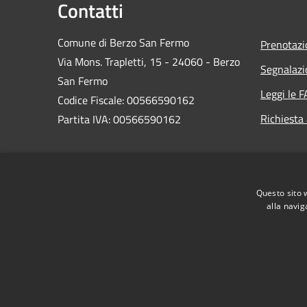
Contatti
Comune di Berzo San Fermo
Prenotaz
Via Mons. Trapletti, 15 - 24060 - Berzo
Segnalazi
San Fermo
Leggi le 
Codice Fiscale: 00566590162
Richiesta
Partita IVA: 00566590162
PEC:
protocollo@comuneberzosanfermo.legalmail.it
Centralino Unico: 035-821122
Questo sito 
alla navig
RSS
Accessibilità
Privacy
Cookie
Mappa de