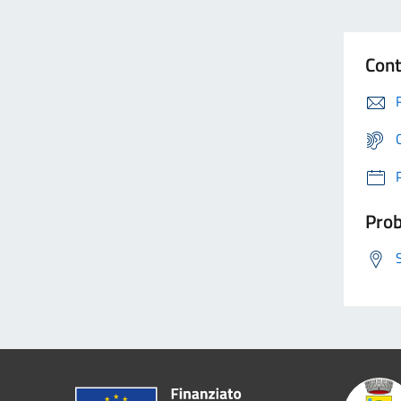
Cont
Prob