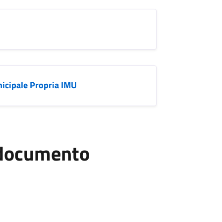
nicipale Propria IMU
l documento