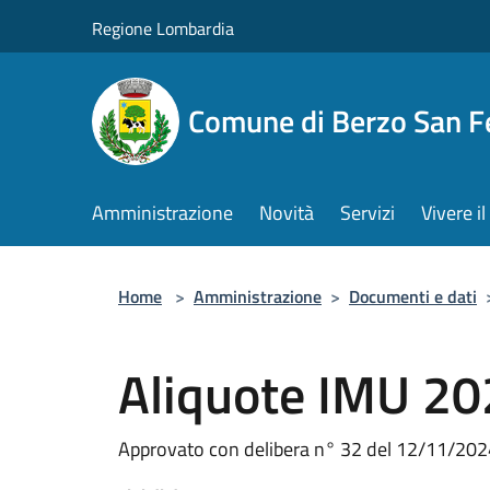
Salta al contenuto principale
Regione Lombardia
Comune di Berzo San 
Amministrazione
Novità
Servizi
Vivere 
Home
>
Amministrazione
>
Documenti e dati
Aliquote IMU 
Approvato con delibera n° 32 del 12/11/202