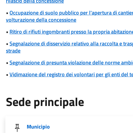
rilascio della concessione
•
Occupazione di suolo pubblico per l'apertura di cantieri
volturazione della concessione
•
Ritiro di rifiuti ingombranti presso la propria abitazion
•
Segnalazione di disservizio relativo alla raccolta e tra
strade
•
Segnalazione di presunta violazione delle norme ambi
•
Vidimazione del registro dei volontari per gli enti del t
Sede principale
Municipio