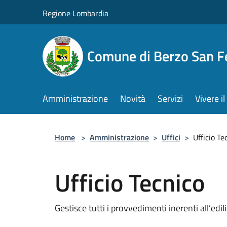
Salta al contenuto principale
Regione Lombardia
Comune di Berzo San 
Amministrazione
Novità
Servizi
Vivere 
Home
>
Amministrazione
>
Uffici
>
Ufficio Te
Ufficio Tecnico
Gestisce tutti i provvedimenti inerenti all’edili